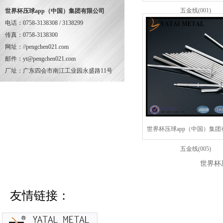
五金线(001)
世界杯压球app（中国）集团有限公司
电话：0758-3138308 / 3138299
传真：0758-3138300
网址：//pengchen021.com
邮件：yt@pengchen021.com
厂址：广东四会市南江工业园永盛路11号
世界杯压球app（中国）集团
五金线(005)
世界杯压
友情链接：