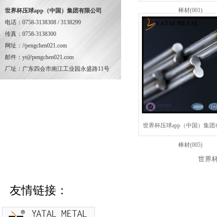
棒材(001)
世界杯压球app（中国）集团有限公司
电话：0758-3138308 / 3138299
传真：0758-3138300
网址：//pengchen021.com
邮件：yt@pengchen021.com
厂址：广东四会市南江工业园永盛路11号
世界杯压球app（中国）集团
棒材(005)
世界杯
友情链接：