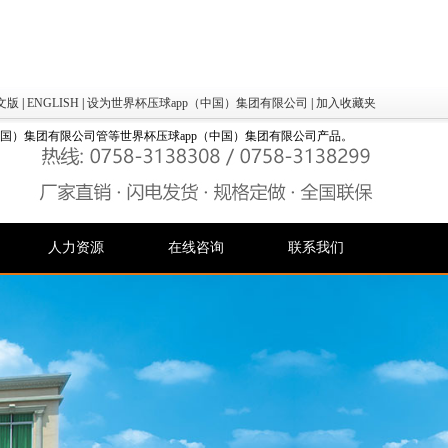
文版
|
ENGLISH
|
设为世界杯压球app（中国）集团有限公司
|
加入收藏夹
中国）集团有限公司管等世界杯压球app（中国）集团有限公司产品。
人力资源
在线咨询
联系我们